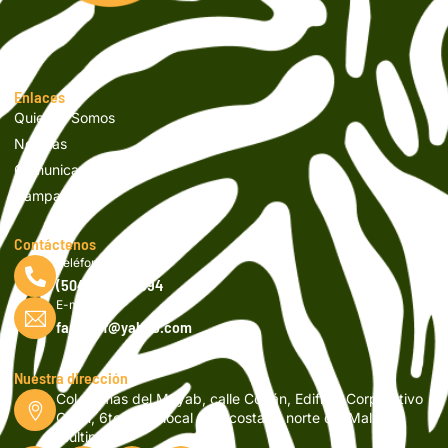
Enlaces
Quienes Somos
Noticias
Comunicados
Campañas
Contáctenos
Teléfono
(504) 2262-9994
E-mail
fapvsicf@yahoo.com
Nuestra dirección
Col. Lomas del Mayab, calle Copán, Edificio Corporativo
Orión, 6to nivel, local 601, costado norte del Mall
Multiplaza