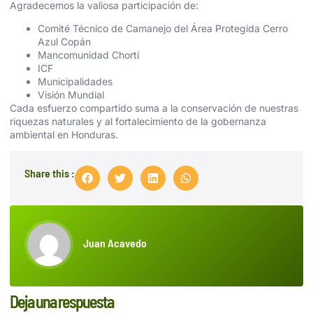
Agradecemos la valiosa participación de:
Comité Técnico de Camanejo del Área Protegida Cerro
Azul Copán
Mancomunidad Chortí
ICF
Municipalidades
Visión Mundial
Cada esfuerzo compartido suma a la conservación de nuestras
riquezas naturales y al fortalecimiento de la gobernanza
ambiental en Honduras.
Share this :
Juan Acavedo
Deja una respuesta