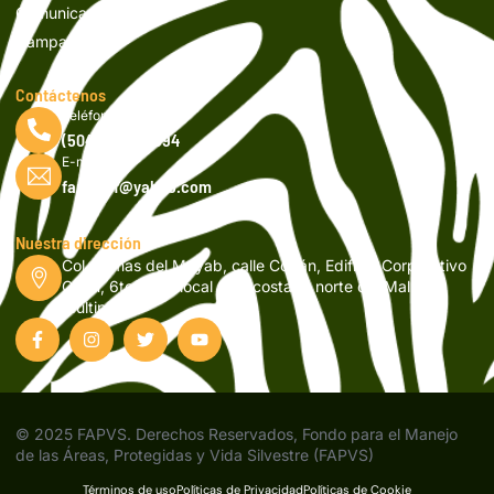
Comunicados
Campañas
Contáctenos
Teléfono
(504) 2262-9994
E-mail
fapvsicf@yahoo.com
Nuestra dirección
Col. Lomas del Mayab, calle Copán, Edificio Corporativo
Orión, 6to nivel, local 601, costado norte del Mall
Multiplaza
© 2025 FAPVS. Derechos Reservados, Fondo para el Manejo
de las Áreas, Protegidas y Vida Silvestre (FAPVS)
Términos de uso
Políticas de Privacidad
Políticas de Cookie