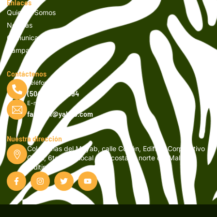
Enlaces
Quienes Somos
Noticias
Comunicados
Campañas
Contáctenos
Teléfono
(504) 2262-9994
E-mail
fapvsicf@yahoo.com
Nuestra dirección
Col. Lomas del Mayab, calle Copán, Edificio Corporativo
Orión, 6to nivel, local 601, costado norte del Mall
Multiplaza