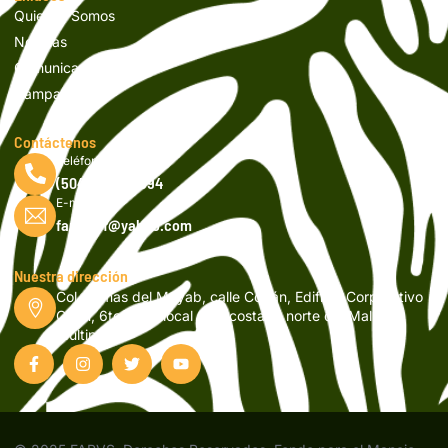
Quienes Somos
Noticias
Comunicados
Campañas
Contáctenos
Teléfono
(504) 2262-9994
E-mail
fapvsicf@yahoo.com
Nuestra dirección
Col. Lomas del Mayab, calle Copán, Edificio Corporativo
Orión, 6to nivel, local 601, costado norte del Mall
Multiplaza