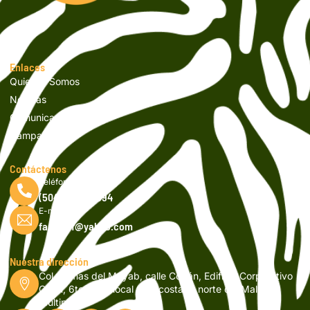
Enlaces
Quienes Somos
Noticias
Comunicados
Campañas
Contáctenos
Teléfono
(504) 2262-9994
E-mail
fapvsicf@yahoo.com
Nuestra dirección
Col. Lomas del Mayab, calle Copán, Edificio Corporativo
Orión, 6to nivel, local 601, costado norte del Mall
Multiplaza