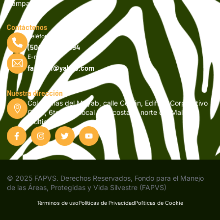
Campañas
Contáctenos
Teléfono
(504) 2262-9994
E-mail
fapvsicf@yahoo.com
Nuestra dirección
Col. Lomas del Mayab, calle Copán, Edificio Corporativo
Orión, 6to nivel, local 601, costado norte del Mall
Multiplaza
© 2025 FAPVS. Derechos Reservados, Fondo para el Manejo
de las Áreas, Protegidas y Vida Silvestre (FAPVS)
Términos de uso
Políticas de Privacidad
Políticas de Cookie