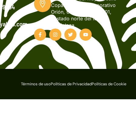
Copán, Edificio Corporativo
2-9994
Orión, 6to nivel, local 601,
costado norte del Mall
@yahoo.com
Multiplaza
Términos de uso
Políticas de Privacidad
Políticas de Cookie