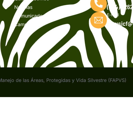
(504) 226
Noticias
E-mail
Comunicados
fapvsicf
Campañas
nejo de las Áreas, Protegidas y Vida Silvestre (FAPVS)