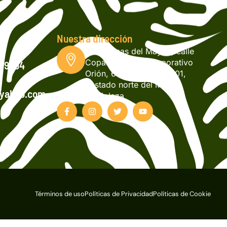
Nuestra dirección
Col. Lomas del Mayab, calle
Copán, Edificio Corporativo
2-9994
Orión, 6to nivel, local 601,
costado norte del Mall
@yahoo.com
Multiplaza
Términos de uso
Políticas de Privacidad
Políticas de Cookie