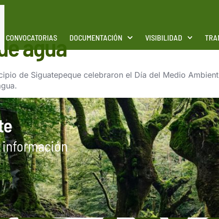
 de agua
CONVOCATORIAS
DOCUMENTACIÓN
VISIBILIDAD
TRA
pio de Siguatepeque celebraron el Día del Medio Ambiente
agua.
te
r información