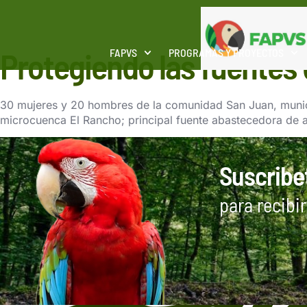
Protegiendo las fuentes
FAPVS
PROGRAMAS Y PROYECTOS
30 mujeres y 20 hombres de la comunidad San Juan, munici
microcuenca El Rancho; principal fuente abastecedora de 
Suscribe
para recibi