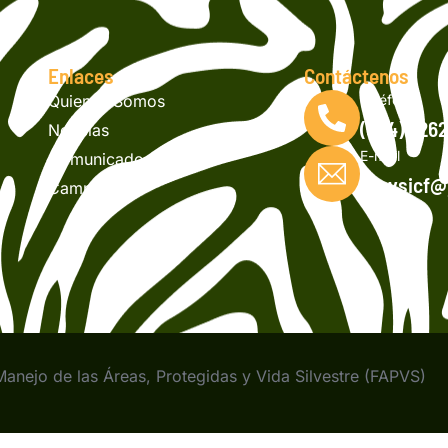
Enlaces
Contáctenos
Quienes Somos
Teléfono
(504) 226
Noticias
E-mail
Comunicados
fapvsicf
Campañas
nejo de las Áreas, Protegidas y Vida Silvestre (FAPVS)